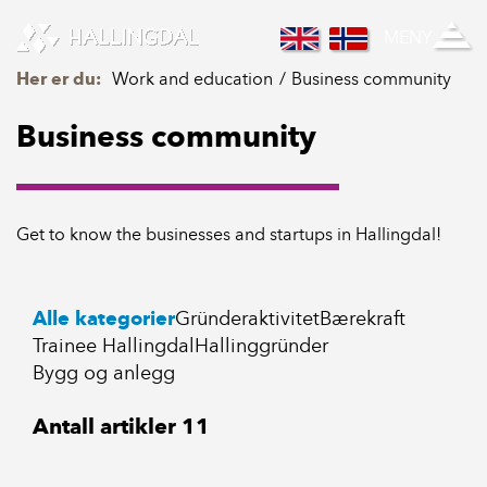
Skip to Content
MENY
Her er du:
Work and education
Business community
Business community
Get to know the businesses and startups in Hallingdal!
Alle kategorier
Gründeraktivitet
Bærekraft
Trainee Hallingdal
Hallinggründer
Bygg og anlegg
Antall artikler
11