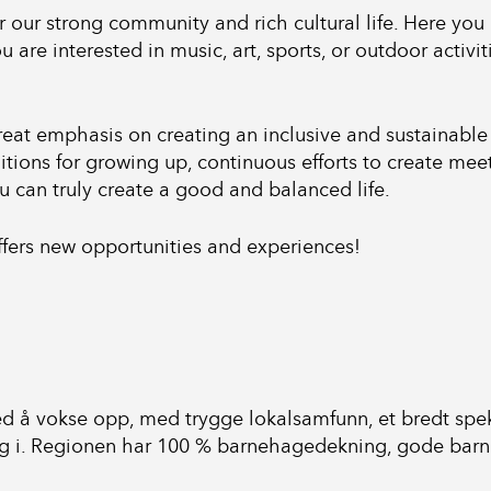
 our strong community and rich cultural life. Here you ca
u are interested in music, art, sports, or outdoor activi
great emphasis on creating an inclusive and sustainabl
ions for growing up, continuous efforts to create meet
ou can truly create a good and balanced life.
fers new opportunities and experiences!
ted å vokse opp, med trygge lokalsamfunn, et bredt spek
e seg i. Regionen har 100 % barnehagedekning, gode ba