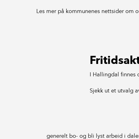
Les mer på kommunenes nettsider om op
Fritidsak
I Hallingdal finnes 
Sjekk ut et utvalg 
generelt bo- og bli lyst arbeid i dal