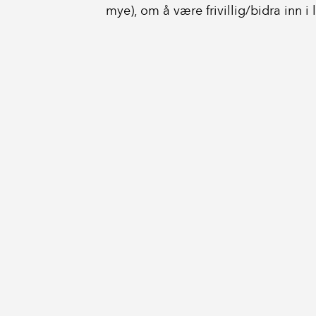
mye), om å være frivillig/bidra inn i l
Regionrådet for Hallingdal