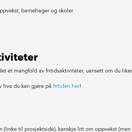
pvekst, barnehager og skoler.
tiviteter
det et mangfold av fritidsaktiviteter, uansett om du like
av hva du kan gjøre på
fritiden her
!
en (linke til prosjektside), kanskje litt om oppvekst (m