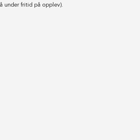
tå under fritid på opplev).
n
Snarveier